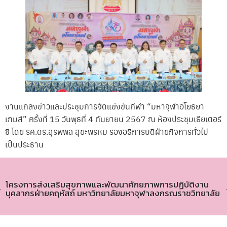
งานแถลงข่าวและประชุมการจัดแข่งขันกีฬา “มหาจุฬาอโยธยา
เกมส์” ครั้งที่ 15 วันพุธที่ 4 กันยายน 2567 ณ ห้องประชุมเธียเตอร์
ซี โดย รศ.ดร.สุรพพล สุยะพรหม รองอธิการบดีฝ่ายกิจการทั่วไป
เป็นประธาน
โครงการส่งเสริมสุขภาพและพัฒนาศักยภาพการปฏิบัติงาน
บุคลากรฝ่ายคฤหัสถ์ มหาวิทยาลัยมหาจุฬาลงกรณราชวิทยาลัย