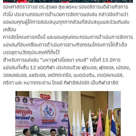
รองศาสตราจารย์ ดร.สุรพล สุยะพรหม รองอธิการบดีฝ่ายกิจการ
ทั่วไป ประธานกรรมการอำนวยการจัดการแข่งขัน กล่าวปิดท้ายว่า
ขอขอบคุณผู้ให้การสนับสนุนทุกภาคส่วนที่สนับสนุนและร่วมกันขับ
เคลื่อน
การจัดโครงการครั้งนี้ และขอบคุณคณะกรรมการดำเนินการจัดการ
แข่งขันที่ขับเคลื่อนการดำเนินการตามกิจกรรมโครงการให้สำเร็จ
บรรลุตามวัตถุประสงค์ที่ตั้งไว้
สำหรับการแข่งขัน “มหาจุฬาอโยธยา เกมส์” ครั้งที่ 15 มีการ
แข่งขันทั้งสิ้น 12 ชนิดกีฬา ประกอบด้วย ฟุตบอล, ฟุตซอล, เปตอง,
วอลเลย์บอล, แชร์บอล, เซปักตะกร้อ, แบดมินตัน, เทเบิลเทนนิส,
กรีฑา และ หมากกระดาน โดยมี กีฬาอีสปอร์ต เป็นกีฬาสาธิต