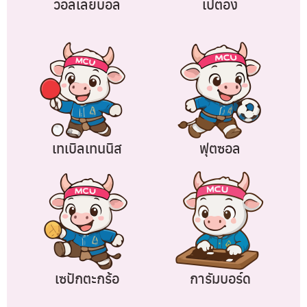
วอลเลย์บอล
เปตอง
เทเบิลเทนนิส
ฟุตซอล
เซปักตะกร้อ
การัมบอร์ด