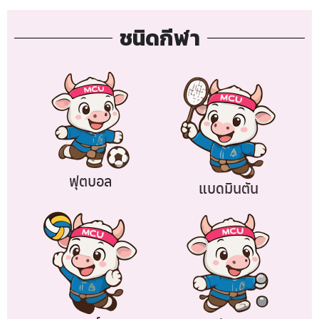
ชนิดกีฬา
ฟุตบอล
แบดมินตัน